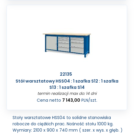
22135
Stół warsztatowy HSS04 : 1 szafka S12 : 1 szafka
S13 : 1 szafka S14
termin realizacji max do: 14 dni
Cena netto
7 143,00
PLN
/szt.
Stoły warsztatowe HSS04 to solidne stanowiska
robocze do ciężkich prac. Nośność stołu 1000 kg.
Wymiary: 2100 x 900 x 740 mm ( szer. x wys. x głęb. )