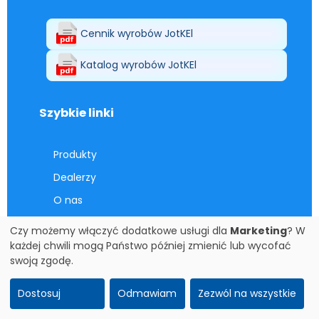
Cennik wyrobów JotKEl
Katalog wyrobów JotKEl
Szybkie linki
Produkty
Dealerzy
O nas
Praca
Czy możemy włączyć dodatkowe usługi dla
Marketing
? W
każdej chwili mogą Państwo później zmienić lub wycofać
Nagrody
swoją zgodę.
Podziękowania
Warunki handlowe
Dostosuj
Odmawiam
Zezwól na wszystkie
Kontakt