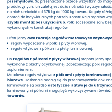
przemysłowe
. Są przeznaczone przede wszystkim do mag
produkcyjnych. Ich zaletą jest duża nośność i wytrzymałoś
na nich umieścić od 375 kg do 1000 kg towaru. Regały różni
dobrać do indywidualnych potrzeb. Konstrukcja regałów w
szybki montaż bez użycia śrub
. Półki zaczepiane są w b
wykonanych w konstrukcji regałów.
Oferujemy
dwa rodzaje regałów metalowych wtykowy
regały wyposażone w półki z płyty wiórowej,
regały wtykowe z półkami z płyty laminowanej.
Do
regałów z półkami z płyty wiórowej
proponujemy specj
wykonane z blachy ocynkowanej. Zabezpieczają półki regał
zaplamieniem.
Metalowe regały wtykowe
z półkami z płyty laminowanej
biurowe
. Doskonale nadają się do przechowywania dokume
laminowane są bardzo
estetyczne i łatwo je do utrzymać
laminowanymi półkami mogą być wykorzystywane również
towarów
.