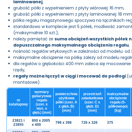
laminowanej
,
grubość półki z wypełnieniem z płyty wiórowej: 16 mm,
grubość półki z wypełnieniem z płyty laminowanej: 18 mm
półka regału magazynowego spoczywa na łącznikach reg
standardowo w komplecie jest 5 półek, możliwość zamo
(maksymalnie 10 szt.),
należy pamiętać że
suma obciążeń wszystkich półek 
dopuszczalnego maksymalnego obciążenia regału
,
nośność regałów wtykowych w zależności od modelu: od 3
maksymalne obciążenie na półkę zależy od modelu regału:
dla regałów o głębokości 400 mm zaleca się mocowanie r
rzędy,
regały można łączyć w ciągi i mocować do podłogi
(u
montażowe).
wymiary
powierzchnia
przestrzeń
maksymalne
gabarytowe
użytkowa
załadunkowa
obciążenie
nr
regału
półki (szer. A
(szer. C x
regału (5-
katalogowy
(szer. x
x głęb. B)
głęb. D)
półkowego)
wys. x
[mm]
[mm]
[kg]
głęb.) [mm]
23821 i
800 x 2005
798 x 398
726 x 326
375
23855
x 400