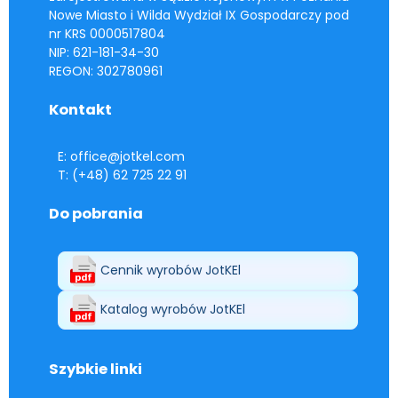
Nowe Miasto i Wilda Wydział IX Gospodarczy pod
nr KRS 0000517804
NIP: 621-181-34-30
REGON: 302780961
Kontakt
E: office@jotkel.com
T: (+48) 62 725 22 91
Do pobrania
Cennik wyrobów JotKEl
Katalog wyrobów JotKEl
Szybkie linki