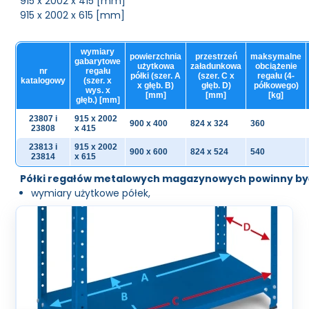
915 x 2002 x 415 [mm]
915 x 2002 x 615 [mm]
wymiary
powierzchnia
przestrzeń
maksymalne
gabarytowe
użytkowa
załadunkowa
obciążenie
nr
regału
półki (szer. A
(szer. C x
regału (4-
katalogowy
(szer. x
x głęb. B)
głęb. D)
półkowego)
wys. x
[mm]
[mm]
[kg]
głęb.) [mm]
23807 i
915 x 2002
900 x 400
824 x 324
360
23808
x 415
23813 i
915 x 2002
900 x 600
824 x 524
540
23814
x 615
Półki regałów metalowych magazynowych powinny by
wymiary użytkowe półek,