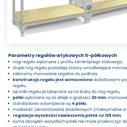
Parametry regałów wtykowych 5-półkowych
nogi regału wykonane z profilu zamkniętego stalowego,
stopki nóg regału posiadają otwory umożliwiające mocow
zalecamy mocowanie regałów do podłoża,
konstrukcja regału jest wzmocniona
dodatkowymi pop
regału,
łączniki regału przykręcane są na śruby do nóg regału,
półki
wykonane są ze sklejki o grubości
30 mm
, montowa
standardowo w komplecie są
4 półki
,
możliwość zamontowania dodatkowych (maksymalnie w re
regulacja wysokości zawieszenia półek co 125 mm
,
suma obciążeń wszystkich półek nie może przekroczyć