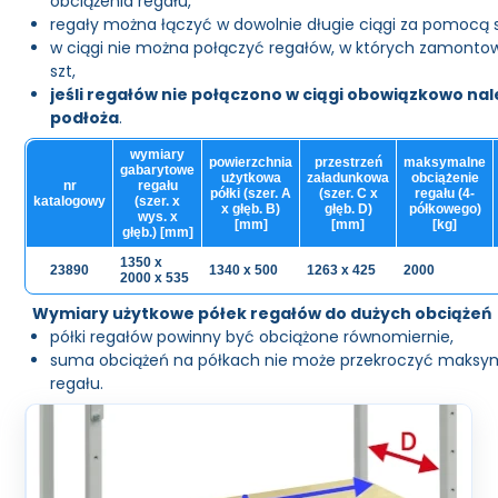
obciążenia regału,
regały można łączyć w dowolnie długie ciągi za pomocą s
w ciągi nie można połączyć regałów, w których zamontow
szt,
jeśli regałów nie połączono w ciągi obowiązkowo na
podłoża
.
wymiary
powierzchnia
przestrzeń
maksymalne
gabarytowe
użytkowa
załadunkowa
obciążenie
nr
regału
półki (szer. A
(szer. C x
regału (4-
katalogowy
(szer. x
x głęb. B)
głęb. D)
półkowego)
wys. x
[mm]
[mm]
[kg]
głęb.) [mm]
1350 x
23890
1340 x 500
1263 x 425
2000
2000 x 535
Wymiary użytkowe półek regałów do dużych obciążeń
półki regałów powinny być obciążone równomiernie,
suma obciążeń na półkach nie może przekroczyć maksym
regału.