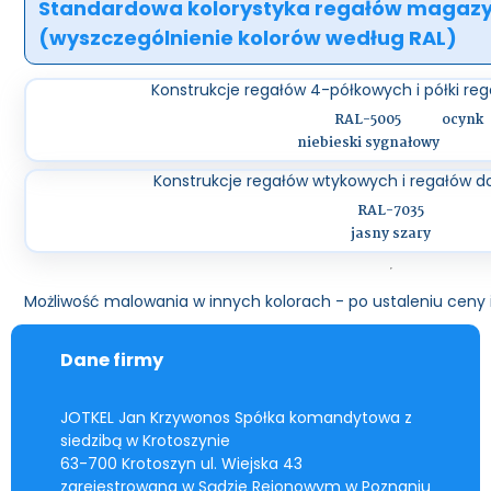
Standardowa kolorystyka regałów magazy
(wyszczególnienie kolorów według RAL)
Konstrukcje regałów 4-półkowych i półki r
RAL-5005
ocynk
niebieski sygnałowy
Konstrukcje regałów wtykowych i regałów d
RAL-7035
jasny szary
Możliwość malowania w innych kolorach - po ustaleniu ceny i 
Dane firmy
JOTKEL Jan Krzywonos Spółka komandytowa z
siedzibą w Krotoszynie
63-700 Krotoszyn ul. Wiejska 43
zarejestrowana w Sądzie Rejonowym w Poznaniu