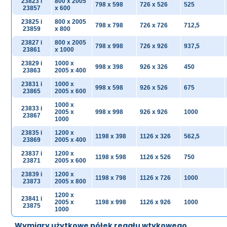
23823 i
800 x 2005
798 x 598
726 x 526
525
23857
x 600
23825 i
800 x 2005
798 x 798
726 x 726
712,5
23859
x 800
23827 i
800 x 2005
798 x 998
726 x 926
937,5
23861
x 1000
23829 i
1000 x
998 x 398
926 x 326
450
23863
2005 x 400
23831 i
1000 x
998 x 598
926 x 526
675
23865
2005 x 600
1000 x
23833 i
2005 x
998 x 998
926 x 926
1000
23867
1000
23835 i
1200 x
1198 x 398
1126 x 326
562,5
23869
2005 x 400
23837 i
1200 x
1198 x 598
1126 x 526
750
23871
2005 x 600
23839 i
1200 x
1198 x 798
1126 x 726
1000
23873
2005 x 800
1200 x
23841 i
2005 x
1198 x 998
1126 x 926
1000
23875
1000
Wymiary użytkowe półek regału wtykowego