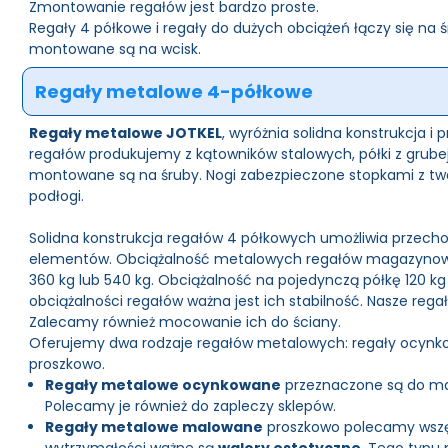
Zmontowanie regałów jest bardzo proste.
Regały 4 półkowe i regały do dużych obciążeń łączy się na 
montowane są na wcisk.
Regały metalowe 4-półkowe
Regały metalowe JOTKEL
, wyróżnia solidna konstrukcja i
regałów produkujemy z kątowników stalowych, półki z grube
montowane są na śruby. Nogi zabezpieczone stopkami z tw
podłogi.
Solidna konstrukcja regałów 4 półkowych umożliwia przech
elementów. Obciążalność metalowych regałów magazynowy
360 kg lub 540 kg. Obciążalność na pojedynczą półkę 120 kg l
obciążalności regałów ważna jest ich stabilność. Nasze rega
Zalecamy również mocowanie ich do ściany.
Oferujemy dwa rodzaje regałów metalowych: regały ocynk
proszkowo.
Regały metalowe ocynkowane
przeznaczone są do ma
Polecamy je również do zapleczy sklepów.
Regały metalowe malowane
proszkowo polecamy wszę
wytrzymałości ważne są
walory estetyczne
. Tego typu