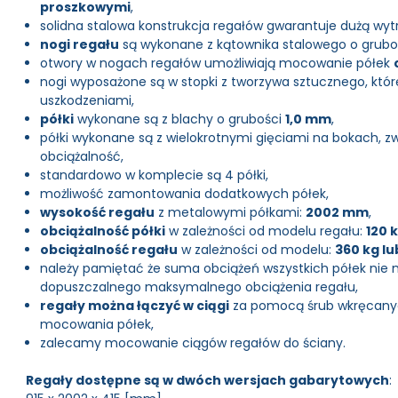
proszkowymi
,
solidna stalowa konstrukcja regałów gwarantuje dużą wy
nogi regału
są wykonane z kątownika stalowego o grub
otwory w nogach regałów umożliwiają mocowanie półek
nogi wyposażone są w stopki z tworzywa sztucznego, któ
uszkodzeniami,
półki
wykonane są z blachy o grubości
1,0 mm
,
półki wykonane są z wielokrotnymi gięciami na bokach, zw
obciążalność,
standardowo w komplecie są 4 półki,
możliwość zamontowania dodatkowych półek,
wysokość regału
z metalowymi półkami:
2002 mm
,
obciążalność półki
w zależności od modelu regału:
120 
obciążalność regału
w zależności od modelu:
360 kg lu
należy pamiętać że suma obciążeń wszystkich półek nie
dopuszczalnego maksymalnego obciążenia regału,
regały można łączyć w ciągi
za pomocą śrub wkręcanyc
mocowania półek,
zalecamy mocowanie ciągów regałów do ściany.
Regały dostępne są w dwóch wersjach gabarytowych
: