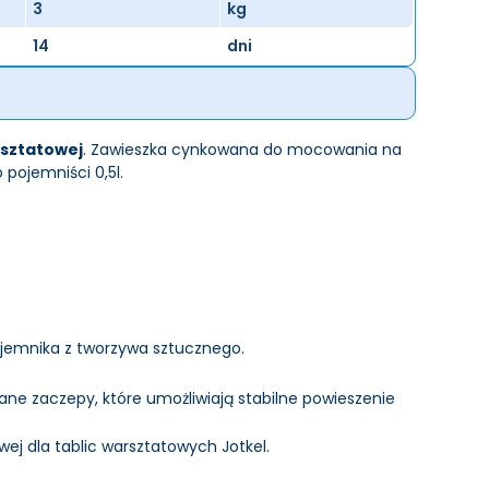
3
kg
14
dni
rsztatowej
. Zawieszka cynkowana do mocowania na
 pojemniści 0,5l.
jemnika z tworzywa sztucznego.
ne zaczepy, które umożliwiają stabilne powieszenie
ej dla tablic warsztatowych Jotkel.