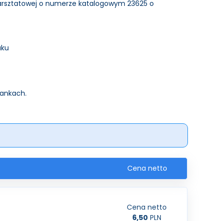
warsztatowej o numerze katalogowym 23625 o
aku
iankach.
Cena netto
Cena netto
6,50
PLN