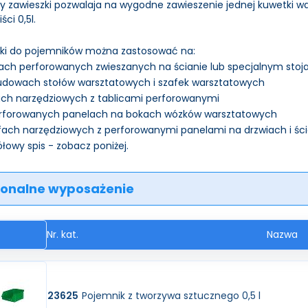
 zawieszki pozwalaja na wygodne zawieszenie jednej kuwetki 
ci 0,5l.
ki do pojemników można zastosować na:
cach perforowanych zwieszanych na ścianie lub specjalnym stoj
udowach stołów warsztatowych i szafek warsztatowych
ch narzędziowych z tablicami perforowanymi
erforowanych panelach na bokach wózków warsztatowych
fach narzędziowych z perforowanymi panelami na drzwiach i śc
łowy spis - zobacz poniżej.
onalne wyposażenie
Nr. kat.
Nazwa
23625
Pojemnik z tworzywa sztucznego 0,5 l