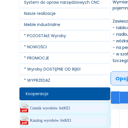
Wymiary
System do opraw narzędziowych CNC
pojemniś
Nasze realizacje
Zawiesz
Meble industrialne
- tabli
- nadb
* POZOSTAŁE Wyroby
- wózka
* NOWOŚCI
- na p
- w sza
* PROMOCJE
Szczegó
* Wyroby DOSTĘPNE OD RĘKI!
Opcj
* WYPRZEDAŻ
Kooperacja
Cennik wyrobów JotKEl
Katalog wyrobów JotKEl