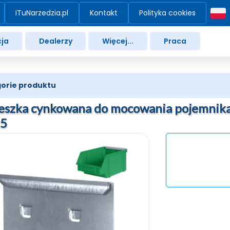
iTuNarzedzia.pl
Kontakt
Polityka cookies
ja
Dealerzy
Więcej...
Praca
orie produktu
eszka cynkowana do mocowania pojemnika 
25