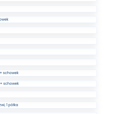
howek
 + schowek
0 + schowek
wi, 1 półka