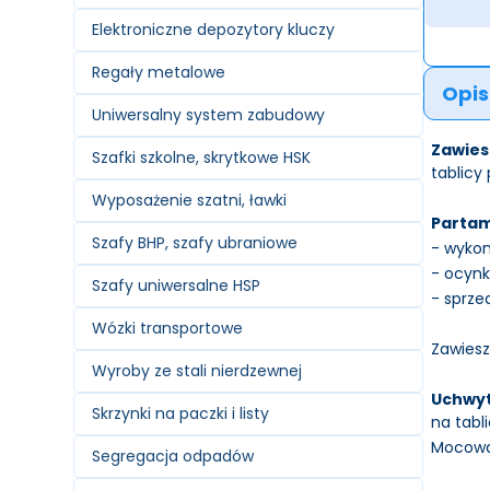
Elektroniczne depozytory kluczy
Regały metalowe
Opis
Uniwersalny system zabudowy
Zawies
Szafki szkolne, skrytkowe HSK
tablicy
Wyposażenie szatni, ławki
Partam
Szafy BHP, szafy ubraniowe
- wykon
- ocyn
Szafy uniwersalne HSP
- sprze
Wózki transportowe
Zawiesz
Wyroby ze stali nierdzewnej
Uchwyt
Skrzynki na paczki i listy
na tabl
Mocowan
Segregacja odpadów