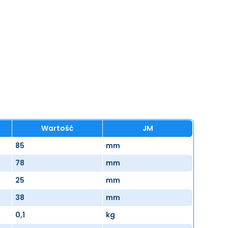
Wartość
JM
85
mm
78
mm
25
mm
38
mm
0,1
kg