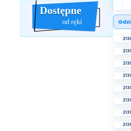
Dostępne
Dostępne
od ręki
Gdzi
213
213
213
213
213
213
213
213