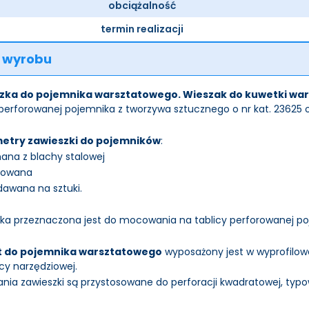
obciążalność
termin realizacji
 wyrobu
zka do pojemnika warsztatowego. Wieszak do kuwetki wa
 perforowanej pojemnika z tworzywa sztucznego o nr kat. 23625 o
etry zawieszki do pojemników
:
ana z blachy stalowej
kowana
dawana na sztuki.
ka przeznaczona jest do mocowania na tablicy perforowanej po
 do pojemnika warsztatowego
wyposażony jest w wyprofilowa
icy narzędziowej.
ia zawieszki są przystosowane do perforacji kwadratowej, typow