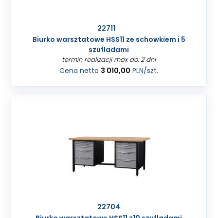
22711
Biurko warsztatowe HSS11 ze schowkiem i 5
szufladami
termin realizacji max do: 2 dni
Cena netto
3 010,00
PLN
/szt.
22704