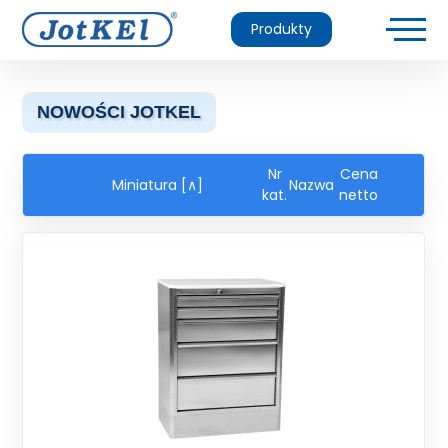
Produkty
NOWOŚCI JOTKEL
Nr
Cena
Miniatura [∧]
Nazwa
kat.
netto