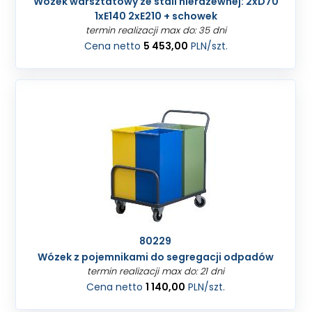
Wózek warsztatowy ze stali nierdzewnej: 2xD70
1xE140 2xE210 + schowek
termin realizacji max do: 35 dni
Cena netto
5 453,00
PLN
/szt.
80229
Wózek z pojemnikami do segregacji odpadów
termin realizacji max do: 21 dni
Cena netto
1 140,00
PLN
/szt.