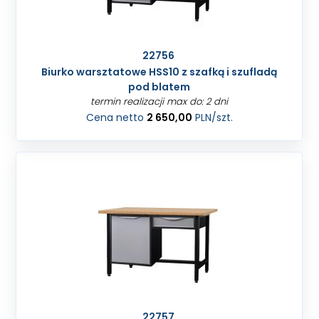
22756
Biurko warsztatowe HSS10 z szafką i szufladą
pod blatem
termin realizacji max do: 2 dni
Cena netto
2 650,00
PLN
/szt.
22757