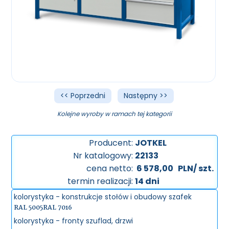
<< Poprzedni
Następny >>
Kolejne wyroby w ramach tej kategorii
Producent:
JOTKEL
Nr katalogowy:
22133
cena netto:
6 578,00
PLN/ szt.
termin realizacji:
14 dni
kolorystyka - konstrukcje stołów i obudowy szafek
RAL 5005
RAL 7016
kolorystyka - fronty szuflad, drzwi