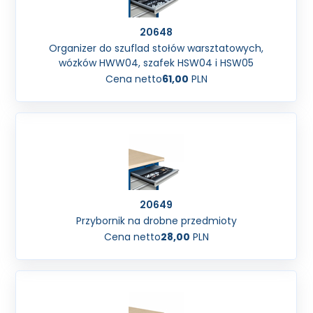
20648
Organizer do szuflad stołów warsztatowych,
wózków HWW04, szafek HSW04 i HSW05
Cena netto
61,00
PLN
20649
Przybornik na drobne przedmioty
Cena netto
28,00
PLN