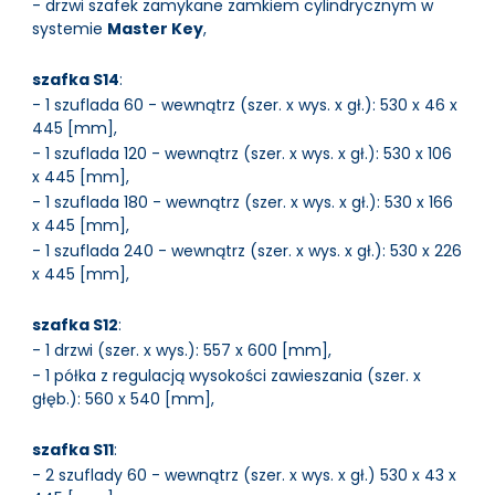
- drzwi szafek zamykane zamkiem cylindrycznym w
systemie
Master Key
,
szafka S14
:
- 1 szuflada 60 - wewnątrz (szer. x wys. x gł.): 530 x 46 x
445 [mm],
- 1 szuflada 120 - wewnątrz (szer. x wys. x gł.): 530 x 106
x 445 [mm],
- 1 szuflada 180 - wewnątrz (szer. x wys. x gł.): 530 x 166
x 445 [mm],
- 1 szuflada 240 - wewnątrz (szer. x wys. x gł.): 530 x 226
x 445 [mm],
szafka S12
:
- 1 drzwi (szer. x wys.): 557 x 600 [mm],
- 1 półka z regulacją wysokości zawieszania (szer. x
głęb.): 560 x 540 [mm],
szafka S11
:
- 2 szuflady 60 - wewnątrz (szer. x wys. x gł.) 530 x 43 x