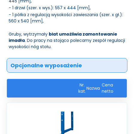
445 [mm],
- 1 drzwi (szer. x wys.): 557 x 444 [mm],
- 1 półka z regulacją wysokości zawieszania (szer. x gł.):
560 x 540 [mm],
Gruby, wytrzymały
blat umożliwia zamontowanie
imadła
. Do pracy na stojąco polecamy zespół regulacji
wysokości nóg stołu.
Opcjonalne wyposażenie
Nr.
Cena
Nazwa
kat.
netto