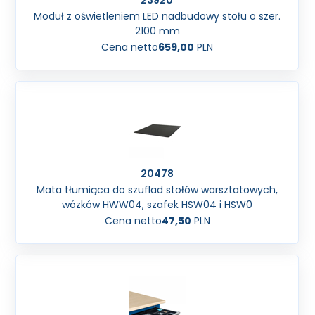
23920
Moduł z oświetleniem LED nadbudowy stołu o szer.
2100 mm
Cena netto
659,00
PLN
20478
Mata tłumiąca do szuflad stołów warsztatowych,
wózków HWW04, szafek HSW04 i HSW0
Cena netto
47,50
PLN