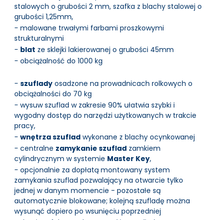
stalowych o grubości 2 mm, szafka z blachy stalowej o
grubości 1,25mm,
- malowane trwałymi farbami proszkowymi
strukturalnymi
-
blat
ze sklejki lakierowanej o grubości 45mm
- obciążalność do 1000 kg
-
szuflady
osadzone na prowadnicach rolkowych o
obciążalności do 70 kg
- wysuw szuflad w zakresie 90% ułatwia szybki i
wygodny dostęp do narzędzi użytkowanych w trakcie
pracy,
-
wnętrza szuflad
wykonane z blachy ocynkowanej
- centralne
zamykanie szuflad
zamkiem
cylindrycznym w systemie
Master Key
,
- opcjonalnie za dopłatą montowany system
zamykania szuflad pozwalający na otwarcie tylko
jednej w danym momencie - pozostałe są
automatycznie blokowane; kolejną szufladę można
wysunąć dopiero po wsunięciu poprzedniej