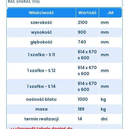
RAL 3011
RAL 7035
Właściwość
Wartość
JM
szerokość
2100
mm
wysokość
900
mm
głębokość
740
mm
614 x 670
1 szafka - S 11
mm
x 600
614 x 670
1 szafka - S 12
mm
x 600
614 x 670
1 szafka - S 14
mm
x 600
nośność blatu
1000
kg
masa
189
kg
termin realizacji
14
dni
>>>Sprawdź tabelę dopłat do