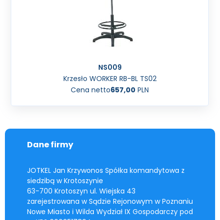
NS009
Krzesło WORKER RB-BL TS02
Cena netto
657,00
PLN
Dane firmy
JOTKEL Jan Krzywonos Spółka komandytowa z
siedzibą w Krotoszynie
63-700 Krotoszyn ul. Wiejska 43
zarejestrowana w Sądzie Rejonowym w Poznaniu
Nowe Miasto i Wilda Wydział IX Gospodarczy pod