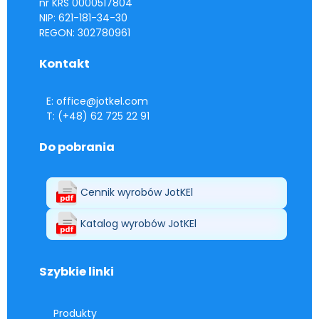
nr KRS 0000517804
NIP: 621-181-34-30
REGON: 302780961
Kontakt
E: office@jotkel.com
T: (+48) 62 725 22 91
Do pobrania
Cennik wyrobów JotKEl
Katalog wyrobów JotKEl
Szybkie linki
Produkty