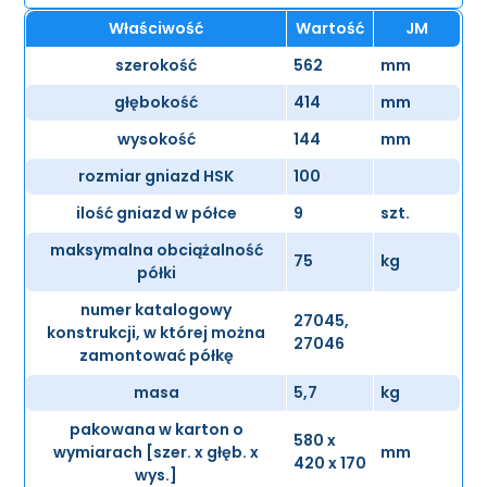
Właściwość
Wartość
JM
szerokość
562
mm
głębokość
414
mm
wysokość
144
mm
rozmiar gniazd HSK
100
ilość gniazd w półce
9
szt.
maksymalna obciążalność
75
kg
półki
numer katalogowy
27045,
konstrukcji, w której można
27046
zamontować półkę
masa
5,7
kg
pakowana w karton o
580 x
wymiarach [szer. x głęb. x
mm
420 x 170
wys.]