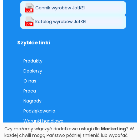
Cennik wyrobów JotKEl
Katalog wyrobów JotKEl
Szybkie linki
Produkty
Dealerzy
O nas
Praca
Nagrody
Podziękowania
Warunki handlowe
Czy możemy włączyć dodatkowe usługi dla
Marketing
? W
Kontakt
każdej chwili mogą Państwo później zmienić lub wycofać