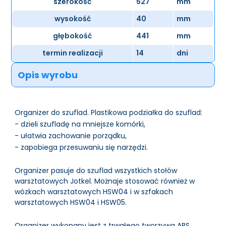
szerokość
527
mm
wysokość
40
mm
głębokość
441
mm
termin realizacji
14
dni
Opis wyrobu
Organizer do szuflad. Plastikowa podziałka do szuflad:
- dzieli szufladę na mniejsze komórki,
- ułatwia zachowanie porządku,
- zapobiega przesuwaniu się narzędzi.
Organizer pasuje do szuflad wszystkich stołów
warsztatowych Jotkel. Możnaje stosować również w
wózkach warsztatowych HSW04 i w szfakach
warsztatowych HSW04 i HSW05.
Organizer wykonany jest z trwałego tworzywa ABS.