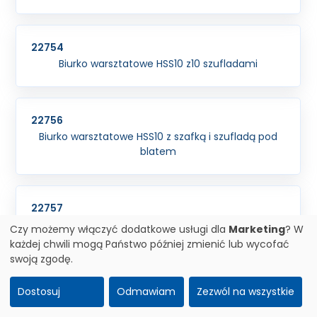
22754
Biurko warsztatowe HSS10 z10 szufladami
22756
Biurko warsztatowe HSS10 z szafką i szufladą pod
blatem
22757
Biurko warsztatowe HSS10 ze schowkiem i szufladą
Czy możemy włączyć dodatkowe usługi dla
Marketing
? W
pod blatem
każdej chwili mogą Państwo później zmienić lub wycofać
swoją zgodę.
Dostosuj
Odmawiam
Zezwól na wszystkie