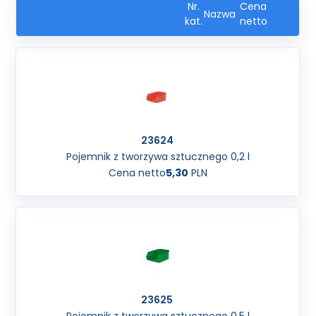
Nr.
Cena
Nazwa
kat.
netto
23624
Pojemnik z tworzywa sztucznego 0,2 l
Cena netto
5,30
PLN
23625