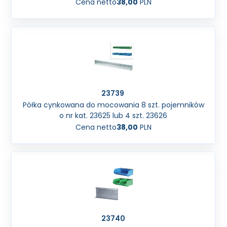
Cena netto
38,00
PLN
23739
Półka cynkowana do mocowania 8 szt. pojemników
o nr kat. 23625 lub 4 szt. 23626
Cena netto
38,00
PLN
23740