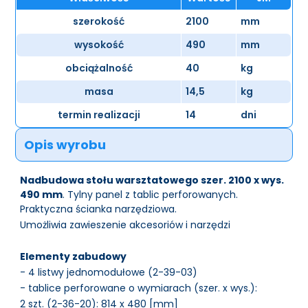
szerokość
2100
mm
wysokość
490
mm
obciążalność
40
kg
masa
14,5
kg
termin realizacji
14
dni
Opis wyrobu
Nadbudowa stołu warsztatowego szer. 2100 x wys.
490 mm
. Tylny panel z tablic perforowanych.
Praktyczna ścianka narzędziowa.
Umożliwia zawieszenie akcesoriów i narzędzi
Elementy zabudowy
- 4 listwy jednomodułowe (2-39-03)
- tablice perforowane o wymiarach (szer. x wys.):
2 szt. (2-36-20): 814 x 480 [mm]