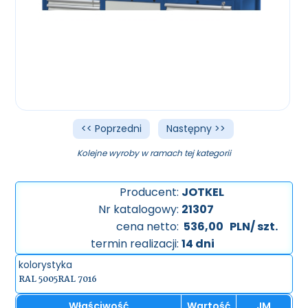
<< Poprzedni
Następny >>
Kolejne wyroby w ramach tej kategorii
Producent:
JOTKEL
Nr katalogowy:
21307
cena netto:
536,00
PLN/ szt.
termin realizacji:
14 dni
kolorystyka
RAL 5005
RAL 7016
Właściwość
Wartość
JM