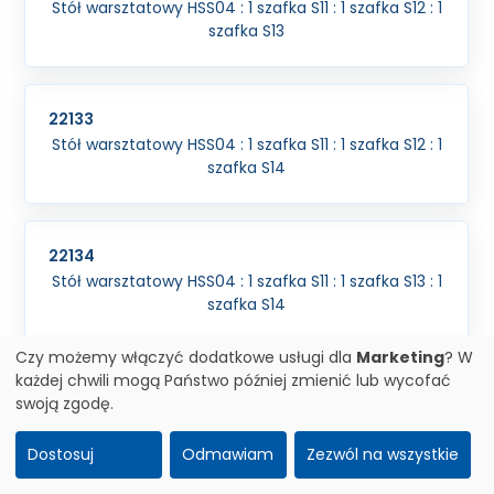
Stół warsztatowy HSS04 : 1 szafka S11 : 1 szafka S12 : 1
szafka S13
22133
Stół warsztatowy HSS04 : 1 szafka S11 : 1 szafka S12 : 1
szafka S14
22134
Stół warsztatowy HSS04 : 1 szafka S11 : 1 szafka S13 : 1
szafka S14
Czy możemy włączyć dodatkowe usługi dla
Marketing
? W
każdej chwili mogą Państwo później zmienić lub wycofać
22135
swoją zgodę.
Stół warsztatowy HSS04 : 1 szafka S12 : 1 szafka S13 : 1
szafka S14
Dostosuj
Odmawiam
Zezwól na wszystkie